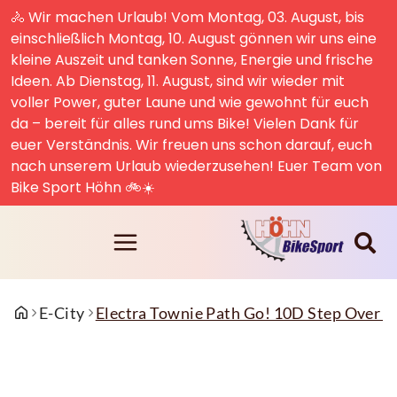
🚴 Wir machen Urlaub! Vom Montag, 03. August, bis
einschließlich Montag, 10. August gönnen wir uns eine
kleine Auszeit und tanken Sonne, Energie und frische
Ideen. Ab Dienstag, 11. August, sind wir wieder mit
voller Power, guter Laune und wie gewohnt für euch
da – bereit für alles rund ums Bike! Vielen Dank für
euer Verständnis. Wir freuen uns schon darauf, euch
nach unserem Urlaub wiederzusehen! Euer Team von
Bike Sport Höhn 🚲☀️
E-City
Electra Townie Path Go! 10D Step Over E