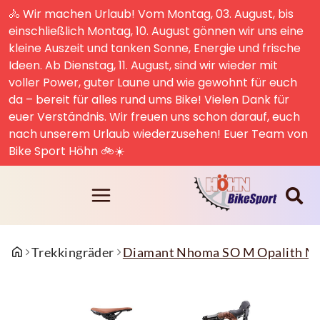
🚴 Wir machen Urlaub! Vom Montag, 03. August, bis
einschließlich Montag, 10. August gönnen wir uns eine
kleine Auszeit und tanken Sonne, Energie und frische
Ideen. Ab Dienstag, 11. August, sind wir wieder mit
voller Power, guter Laune und wie gewohnt für euch
da – bereit für alles rund ums Bike! Vielen Dank für
euer Verständnis. Wir freuen uns schon darauf, euch
nach unserem Urlaub wiederzusehen! Euer Team von
Bike Sport Höhn 🚲☀️
Trekkingräder
Diamant Nhoma SO M Opalith Me