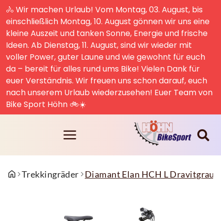
🚴 Wir machen Urlaub! Vom Montag, 03. August, bis
einschließlich Montag, 10. August gönnen wir uns eine
kleine Auszeit und tanken Sonne, Energie und frische
Ideen. Ab Dienstag, 11. August, sind wir wieder mit
voller Power, guter Laune und wie gewohnt für euch
da – bereit für alles rund ums Bike! Vielen Dank für
euer Verständnis. Wir freuen uns schon darauf, euch
nach unserem Urlaub wiederzusehen! Euer Team von
Bike Sport Höhn 🚲☀️
Trekkingräder
Diamant Elan HCH L Dravitgrau