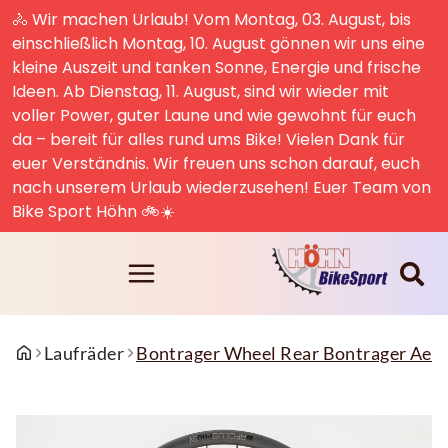
🚴 Wir machen Urlaub! Vom Montag, 03. August, bis
einschließlich Montag, 10. August gönnen wir uns eine
kleine Auszeit und tanken Sonne, Energie und frische
Ideen. Ab Dienstag, 11. August, sind wir wieder mit
voller Power, guter Laune und wie gewohnt für euch
da – bereit für alles rund ums Bike! Vielen Dank für
euer Verständnis. Wir freuen uns schon darauf, euch
nach unserem Urlaub wiederzusehen! Euer Team von
Bike Sport Höhn 🚲☀️
Laufräder
Bontrager Wheel Rear Bontrager Aeo