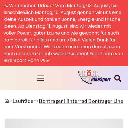
🚴 Wir machen Urlaub! Vom Montag, 03. August, bis
einschließlich Montag, 10. August gönnen wir uns eine
kleine Auszeit und tanken Sonne, Energie und frische
Ideen. Ab Dienstag, 11. August, sind wir wieder mit
voller Power, guter Laune und wie gewohnt für euch
da – bereit für alles rund ums Bike! Vielen Dank für
euer Verständnis. Wir freuen uns schon darauf, euch
nach unserem Urlaub wiederzusehen! Euer Team von
Bike Sport Höhn 🚲☀️
Laufräder
Bontrager Hinterrad Bontrager Line P