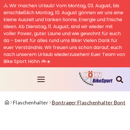
🚴 Wir machen Urlaub! Vom Montag, 03. August, bis
einschließlich Montag, 10. August gönnen wir uns eine
kleine Auszeit und tanken Sonne, Energie und frische
Ideen. Ab Dienstag, 11. August, sind wir wieder mit
voller Power, guter Laune und wie gewohnt für euch
da – bereit für alles rund ums Bike! Vielen Dank für
euer Verständnis. Wir freuen uns schon darauf, euch
nach unserem Urlaub wiederzusehen! Euer Team von
Bike Sport Höhn 🚲☀️
Flaschenhalter
Bontrager Flaschenhalter Bont