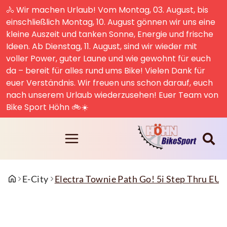
🚴 Wir machen Urlaub! Vom Montag, 03. August, bis
einschließlich Montag, 10. August gönnen wir uns eine
kleine Auszeit und tanken Sonne, Energie und frische
Ideen. Ab Dienstag, 11. August, sind wir wieder mit
voller Power, guter Laune und wie gewohnt für euch
da – bereit für alles rund ums Bike! Vielen Dank für
euer Verständnis. Wir freuen uns schon darauf, euch
nach unserem Urlaub wiederzusehen! Euer Team von
Bike Sport Höhn 🚲☀️
E-City
Electra Townie Path Go! 5i Step Thru E