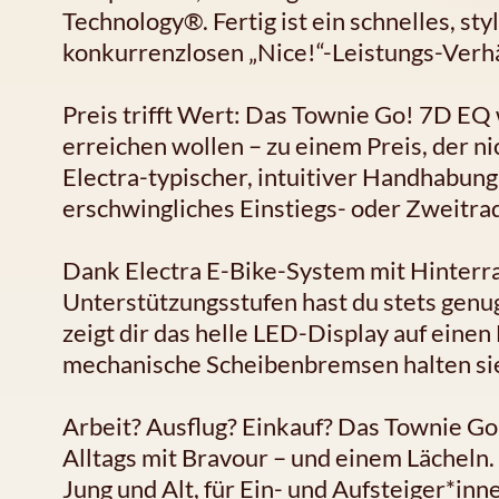
Technology®. Fertig ist ein schnelles, s
konkurrenzlosen „Nice!“-Leistungs-Verhä
Preis trifft Wert: Das Townie Go! 7D EQ w
erreichen wollen – zu einem Preis, der ni
Electra-typischer, intuitiver Handhabung, 
erschwingliches Einstiegs- oder Zweitra
Dank Electra E-Bike-System mit Hinter
Unterstützungsstufen hast du stets genug
zeigt dir das helle LED-Display auf einen 
mechanische Scheibenbremsen halten si
Arbeit? Ausflug? Einkauf? Das Townie Go
Alltags mit Bravour – und einem Lächeln.
Jung und Alt, für Ein- und Aufsteiger*i