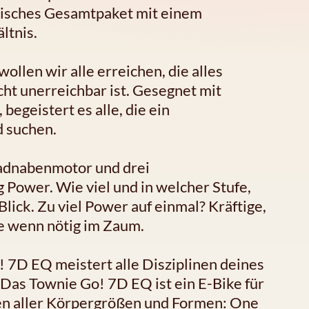
tylisches Gesamtpaket mit einem
ltnis.
ollen wir alle erreichen, die alles
cht unerreichbar ist. Gesegnet mit
begeistert es alle, die ein
d suchen.
radnabenmotor und drei
 Power. Wie viel und in welcher Stufe,
Blick. Zu viel Power auf einmal? Kräftige,
e wenn nötig im Zaum.
! 7D EQ meistert alle Disziplinen deines
 Das Townie Go! 7D EQ ist ein E-Bike für
nnen aller Körpergrößen und Formen: One