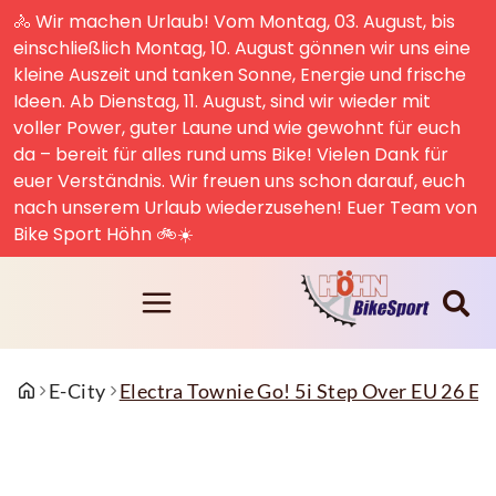
🚴 Wir machen Urlaub! Vom Montag, 03. August, bis
einschließlich Montag, 10. August gönnen wir uns eine
kleine Auszeit und tanken Sonne, Energie und frische
Ideen. Ab Dienstag, 11. August, sind wir wieder mit
voller Power, guter Laune und wie gewohnt für euch
da – bereit für alles rund ums Bike! Vielen Dank für
euer Verständnis. Wir freuen uns schon darauf, euch
nach unserem Urlaub wiederzusehen! Euer Team von
Bike Sport Höhn 🚲☀️
E-City
Electra Townie Go! 5i Step Over EU 26 E