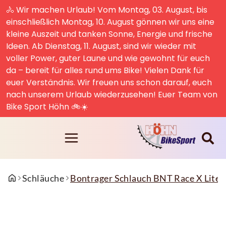
🚴 Wir machen Urlaub! Vom Montag, 03. August, bis
einschließlich Montag, 10. August gönnen wir uns eine
kleine Auszeit und tanken Sonne, Energie und frische
Ideen. Ab Dienstag, 11. August, sind wir wieder mit
voller Power, guter Laune und wie gewohnt für euch
da – bereit für alles rund ums Bike! Vielen Dank für
euer Verständnis. Wir freuen uns schon darauf, euch
nach unserem Urlaub wiederzusehen! Euer Team von
Bike Sport Höhn 🚲☀️
Schläuche
Bontrager Schlauch BNT Race X Lite