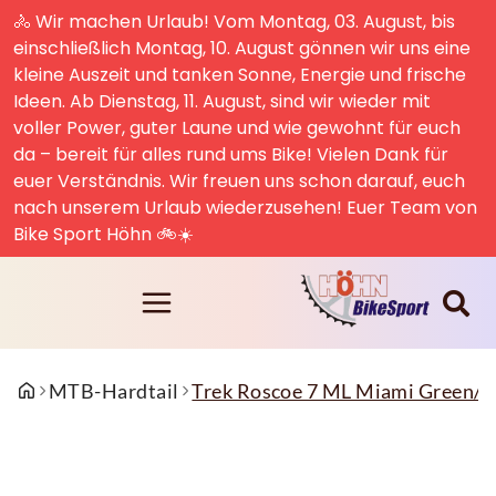
🚴 Wir machen Urlaub! Vom Montag, 03. August, bis
einschließlich Montag, 10. August gönnen wir uns eine
kleine Auszeit und tanken Sonne, Energie und frische
Ideen. Ab Dienstag, 11. August, sind wir wieder mit
voller Power, guter Laune und wie gewohnt für euch
da – bereit für alles rund ums Bike! Vielen Dank für
euer Verständnis. Wir freuen uns schon darauf, euch
nach unserem Urlaub wiederzusehen! Euer Team von
Bike Sport Höhn 🚲☀️
MTB-Hardtail
Trek Roscoe 7 ML Miami Green/T