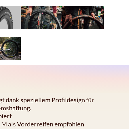
rgt dank speziellem Profildesign für
remshaftung.
piert
l M als Vorderreifen empfohlen