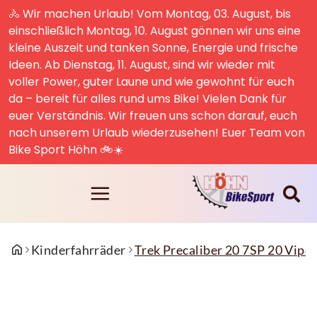
🚴 Wir machen Urlaub! Vom Montag, 03. August, bis
einschließlich Montag, 10. August gönnen wir uns eine
kleine Auszeit und tanken Sonne, Energie und frische
Ideen. Ab Dienstag, 11. August, sind wir wieder mit
voller Power, guter Laune und wie gewohnt für euch
da – bereit für alles rund ums Bike! Vielen Dank für
euer Verständnis. Wir freuen uns schon darauf, euch
nach unserem Urlaub wiederzusehen! Euer Team von
Bike Sport Höhn 🚲☀️
Kinderfahrräder
Trek Precaliber 20 7SP 20 Vipe