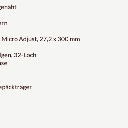
genäht
ern
t Micro Adjust, 27,2 x 300 mm
gen, 32-Loch
hse
epäckträger