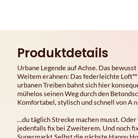
Produktdetails
Urbane Legende auf Achse. Das bewusst r
Weitem erahnen: Das federleichte Loft™ 7
urbanen Treiben bahnt sich hier konsequ
mühelos seinen Weg durch den Betondschun
Komfortabel, stylisch und schnell von A n
…du täglich Strecke machen musst. Oder 
jedenfalls fix bei Zweiterem. Und noch fi
Supermarkt.Selbst die nächste Happy Hour