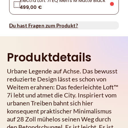
Electra Loft 7i EQ Men's M Matte Black
499,00 €
Du hast Fragen zum Produkt?
Produktdetails
Urbane Legende auf Achse. Das bewusst
reduzierte Design lässt es schon von
Weitem erahnen: Das federleichte Loft™
7i lebt und atmet die City. Inspiriert vom
urbanen Treiben bahnt sich hier
konsequent praktischer Minimalismus
auf 28 Zoll mühelos seinen Weg durch
den Betondschungel. Es ist leicht. Es ist