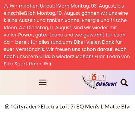
🚴 Wir machen Urlaub! Vom Montag, 03. August, bis
einschließlich Montag, 10. August gönnen wir uns eine
kleine Auszeit und tanken Sonne, Energie und frische
Ideen. Ab Dienstag, 11. August, sind wir wieder mit
voller Power, guter Laune und wie gewohnt für euch
da – bereit für alles rund ums Bike! Vielen Dank für
euer Verständnis. Wir freuen uns schon darauf, euch
nach unserem Urlaub wiederzusehen! Euer Team von
Bike Sport Höhn 🚲☀️
Cityräder
Electra Loft 7i EQ Men's L Matte Black