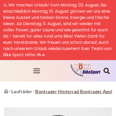
🚴 Wir machen Urlaub! Vom Montag, 03. August, bis
einschließlich Montag, 10. August gönnen wir uns eine
kleine Auszeit und tanken Sonne, Energie und frische
Ideen. Ab Dienstag, 11. August, sind wir wieder mit
voller Power, guter Laune und wie gewohnt für euch
da – bereit für alles rund ums Bike! Vielen Dank für
euer Verständnis. Wir freuen uns schon darauf, euch
nach unserem Urlaub wiederzusehen! Euer Team von
Bike Sport Höhn 🚲☀️
Laufräder
Bontrager Hinterrad Bontrager Aeolu