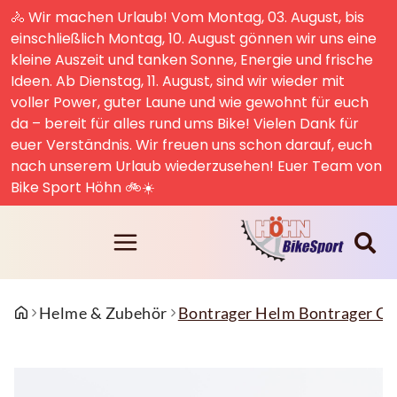
🚴 Wir machen Urlaub! Vom Montag, 03. August, bis
einschließlich Montag, 10. August gönnen wir uns eine
kleine Auszeit und tanken Sonne, Energie und frische
Ideen. Ab Dienstag, 11. August, sind wir wieder mit
voller Power, guter Laune und wie gewohnt für euch
da – bereit für alles rund ums Bike! Vielen Dank für
euer Verständnis. Wir freuen uns schon darauf, euch
nach unserem Urlaub wiederzusehen! Euer Team von
Bike Sport Höhn 🚲☀️
Helme & Zubehör
Bontrager Helm Bontrager Q