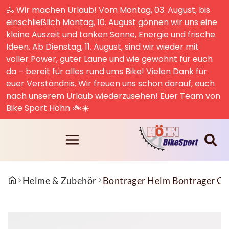
🚴 Wir machen Urlaub! Vom Montag, 03. August, bis
einschließlich Montag, 10. August gönnen wir uns eine
kleine Auszeit und tanken Sonne, Energie und frische
Ideen. Ab Dienstag, 11. August, sind wir wieder mit
voller Power, guter Laune und wie gewohnt für euch
da – bereit für alles rund ums Bike! Vielen Dank für
euer Verständnis. Wir freuen uns schon darauf, euch
nach unserem Urlaub wiederzusehen! Euer Team von
Bike Sport Höhn 🚲☀️
Helme & Zubehör
Bontrager Helm Bontrager Qu