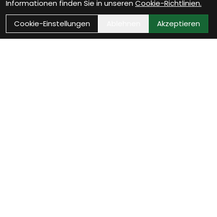
Informationen finden Sie in unseren
Cookie-Richtlinien.
Cookie-Einstellungen
Ablehnen
Akzeptieren
Wie können wir Dir
helfen?
E-Mail
Sende uns eine Nachricht und wir melden uns
schnellstmöglich bei Dir.