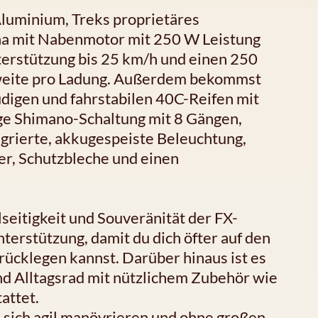
luminium, Treks proprietäres
a mit Nabenmotor mit 250 W Leistung
rstützung bis 25 km/h und einen 250
hweite pro Ladung. Außerdem bekommst
udigen und fahrstabilen 40C-Reifen mit
ige Shimano-Schaltung mit 8 Gängen,
grierte, akkugespeiste Beleuchtung,
r, Schutzbleche und einen
seitigkeit und Souveränität der FX-
terstützung, damit du dich öfter auf den
rücklegen kannst. Darüber hinaus ist es
und Alltagsrad mit nützlichem Zubehör wie
attet.
das sich agil manövrieren und ohne großen