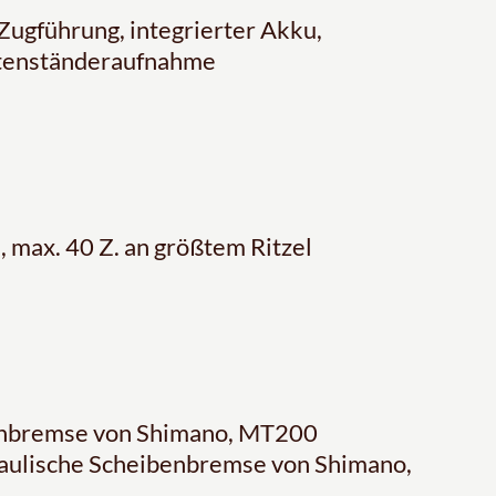
ugführung, integrierter Akku,
itenständeraufnahme
max. 40 Z. an größtem Ritzel
enbremse von Shimano, MT200
aulische Scheibenbremse von Shimano,
l