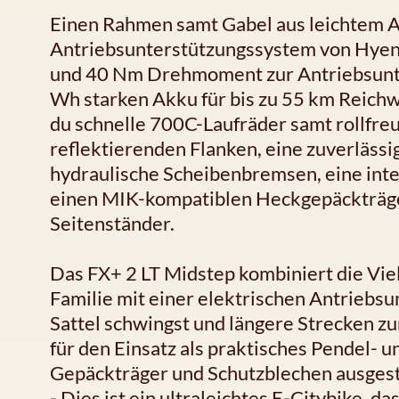
Einen Rahmen samt Gabel aus leichtem A
Antriebsunterstützungssystem von Hyen
und 40 Nm Drehmoment zur Antriebsunte
Wh starken Akku für bis zu 55 km Reic
du schnelle 700C-Laufräder samt rollfre
reflektierenden Flanken, eine zuverläss
hydraulische Scheibenbremsen, eine inte
einen MIK-kompatiblen Heckgepäckträge
Seitenständer.
Das FX+ 2 LT Midstep kombiniert die Viel
Familie mit einer elektrischen Antriebsun
Sattel schwingst und längere Strecken zu
für den Einsatz als praktisches Pendel- 
Gepäckträger und Schutzblechen ausgest
- Dies ist ein ultraleichtes E-Citybike, 