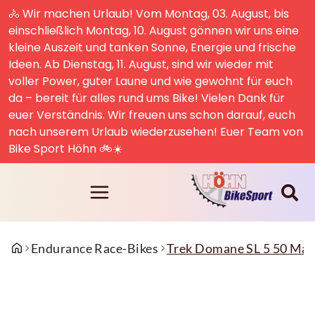
🚴 Wir machen Urlaub! Vom Montag, 03. August, bis
einschließlich Montag, 10. August gönnen wir uns eine
kleine Auszeit und tanken Sonne, Energie und frische
Ideen. Ab Dienstag, 11. August, sind wir wieder mit
voller Power, guter Laune und wie gewohnt für euch
da – bereit für alles rund ums Bike! Vielen Dank für
euer Verständnis. Wir freuen uns schon darauf, euch
nach unserem Urlaub wiederzusehen! Euer Team von
Bike Sport Höhn 🚲☀️
Endurance Race-Bikes
Trek Domane SL 5 50 Ma