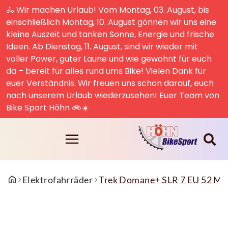
🚴 Wir machen Urlaub! Vom Montag, 03. August, bis
einschließlich Montag, 10. August gönnen wir uns eine
kleine Auszeit und tanken Sonne, Energie und frische
Ideen. Ab Dienstag, 11. August, sind wir wieder mit
voller Power, guter Laune und wie gewohnt für euch
da – bereit für alles rund ums Bike! Vielen Dank für
euer Verständnis. Wir freuen uns schon darauf, euch
nach unserem Urlaub wiederzusehen! Euer Team von
Bike Sport Höhn 🚲☀️
Elektrofahrräder
Trek Domane+ SLR 7 EU 52 Mat