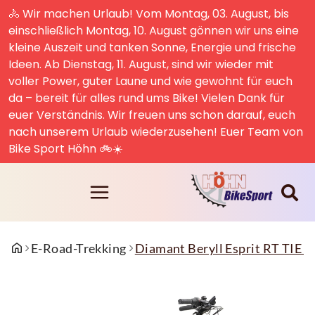
🚴 Wir machen Urlaub! Vom Montag, 03. August, bis
einschließlich Montag, 10. August gönnen wir uns eine
kleine Auszeit und tanken Sonne, Energie und frische
Ideen. Ab Dienstag, 11. August, sind wir wieder mit
voller Power, guter Laune und wie gewohnt für euch
da – bereit für alles rund ums Bike! Vielen Dank für
euer Verständnis. Wir freuen uns schon darauf, euch
nach unserem Urlaub wiederzusehen! Euer Team von
Bike Sport Höhn 🚲☀️
E-Road-Trekking
Diamant Beryll Esprit RT TIE 