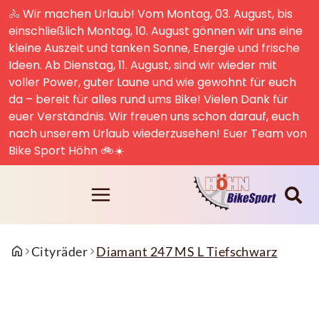
🚴 Wir machen Urlaub! Vom Montag, 03. August, bis
einschließlich Montag, 10. August gönnen wir uns eine
kleine Auszeit und tanken Sonne, Energie und frische
Ideen. Ab Dienstag, 11. August, sind wir wieder mit
voller Power, guter Laune und wie gewohnt für euch
da – bereit für alles rund ums Bike! Vielen Dank für
euer Verständnis. Wir freuen uns schon darauf, euch
nach unserem Urlaub wiederzusehen! Euer Team von
Bike Sport Höhn 🚲☀️
Cityräder
Diamant 247 MS L Tiefschwarz