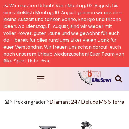
🚴 Wir machen Urlaub! Vom Montag, 03. August, bis
einschließlich Montag, 10. August gönnen wir uns eine
kleine Auszeit und tanken Sonne, Energie und frische
Ideen. Ab Dienstag, 11. August, sind wir wieder mit
voller Power, guter Laune und wie gewohnt für euch
da – bereit für alles rund ums Bike! Vielen Dank für
euer Verständnis. Wir freuen uns schon darauf, euch
nach unserem Urlaub wiederzusehen! Euer Team von
Bike Sport Höhn 🚲☀️
Trekkingräder
Diamant 247 Deluxe MS S Terra M