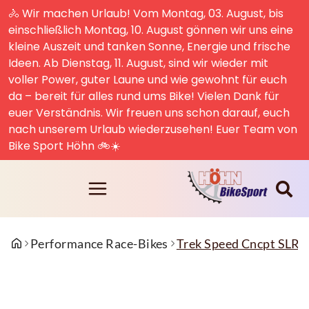
🚴 Wir machen Urlaub! Vom Montag, 03. August, bis
einschließlich Montag, 10. August gönnen wir uns eine
kleine Auszeit und tanken Sonne, Energie und frische
Ideen. Ab Dienstag, 11. August, sind wir wieder mit
voller Power, guter Laune und wie gewohnt für euch
da – bereit für alles rund ums Bike! Vielen Dank für
euer Verständnis. Wir freuen uns schon darauf, euch
nach unserem Urlaub wiederzusehen! Euer Team von
Bike Sport Höhn 🚲☀️
Performance Race-Bikes
Trek Speed Cncpt SLR 7