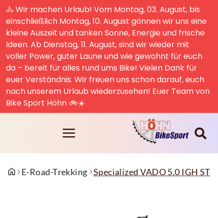
🚴 Wir machen Urlaub! Vom Montag, 03. August, bis
einschließlich Montag, 10. August gönnen wir uns eine
kleine Auszeit und tanken Sonne, Energie und frische
Ideen. Ab Dienstag, 11. August, sind wir wieder mit
voller Power, guter Laune und wie gewohnt für euch
da – bereit für alles rund ums Bike! Vielen Dank für
euer Verständnis. Wir freuen uns schon darauf, euch
nach unserem Urlaub wiederzusehen! Euer Team von
Bike Sport Höhn 🚲☀️
E-Road-Trekking
Specialized VADO 5.0 IGH S