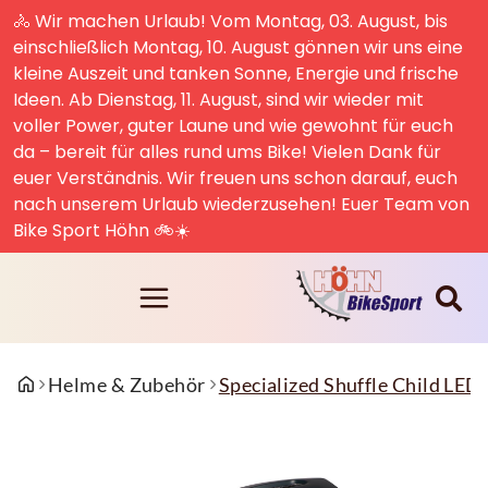
🚴 Wir machen Urlaub! Vom Montag, 03. August, bis
einschließlich Montag, 10. August gönnen wir uns eine
kleine Auszeit und tanken Sonne, Energie und frische
Ideen. Ab Dienstag, 11. August, sind wir wieder mit
voller Power, guter Laune und wie gewohnt für euch
da – bereit für alles rund ums Bike! Vielen Dank für
euer Verständnis. Wir freuen uns schon darauf, euch
nach unserem Urlaub wiederzusehen! Euer Team von
Bike Sport Höhn 🚲☀️
Helme & Zubehör
Specialized Shuffle Child LED