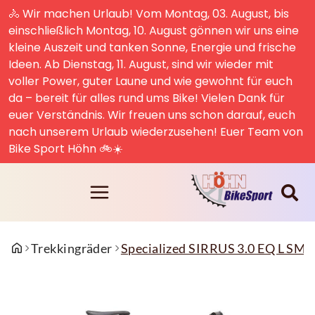
🚴 Wir machen Urlaub! Vom Montag, 03. August, bis
einschließlich Montag, 10. August gönnen wir uns eine
kleine Auszeit und tanken Sonne, Energie und frische
Ideen. Ab Dienstag, 11. August, sind wir wieder mit
voller Power, guter Laune und wie gewohnt für euch
da – bereit für alles rund ums Bike! Vielen Dank für
euer Verständnis. Wir freuen uns schon darauf, euch
nach unserem Urlaub wiederzusehen! Euer Team von
Bike Sport Höhn 🚲☀️
Trekkingräder
Specialized SIRRUS 3.0 EQ L 