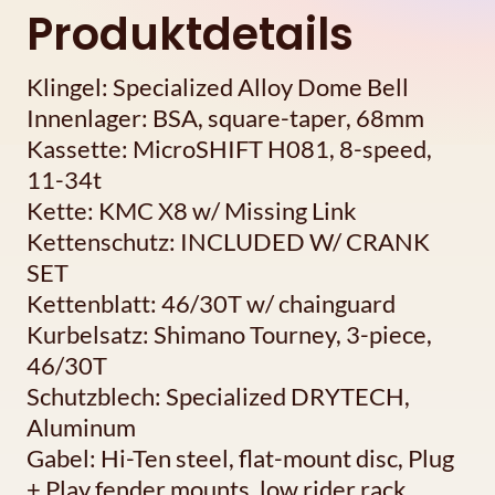
Produktdetails
Klingel: Specialized Alloy Dome Bell
Innenlager: BSA, square-taper, 68mm
Kassette: MicroSHIFT H081, 8-speed,
11-34t
Kette: KMC X8 w/ Missing Link
Kettenschutz: INCLUDED W/ CRANK
SET
Kettenblatt: 46/30T w/ chainguard
Kurbelsatz: Shimano Tourney, 3-piece,
46/30T
Schutzblech: Specialized DRYTECH,
Aluminum
Gabel: Hi-Ten steel, flat-mount disc, Plug
+ Play fender mounts, low rider rack