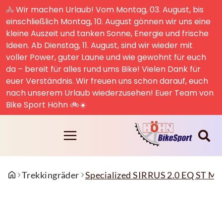
🚴 Wir machen Urlaub! Vom Montag, 03. August, bis
einschließlich Montag, 10. August gönnen wir uns eine
kleine Auszeit und tanken Sonne, Energie und frische
Ideen. Ab Dienstag, 11. August, sind wir wieder mit
voller Power, guter Laune und wie gewohnt für euch
da – bereit für alles rund ums Bike! Vielen Dank für
euer Verständnis. Wir freuen uns schon darauf, euch
nach unserem Urlaub wiederzusehen! Euer Team von
Bike Sport Höhn 🚲☀️
Trekkingräder
Specialized SIRRUS 2.0 EQ ST