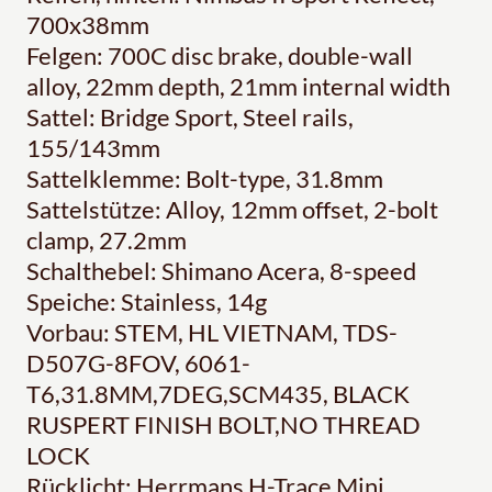
700x38mm
Felgen: 700C disc brake, double-wall
alloy, 22mm depth, 21mm internal width
Sattel: Bridge Sport, Steel rails,
155/143mm
Sattelklemme: Bolt-type, 31.8mm
Sattelstütze: Alloy, 12mm offset, 2-bolt
clamp, 27.2mm
Schalthebel: Shimano Acera, 8-speed
Speiche: Stainless, 14g
Vorbau: STEM, HL VIETNAM, TDS-
D507G-8FOV, 6061-
T6,31.8MM,7DEG,SCM435, BLACK
RUSPERT FINISH BOLT,NO THREAD
LOCK
Rücklicht: Herrmans H-Trace Mini,