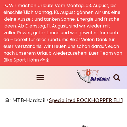
🚴 Wir machen Urlaub! Vom Montag, 03. August, bis
einschließlich Montag, 10. August gönnen wir uns eine
kleine Auszeit und tanken Sonne, Energie und frische
Ideen. Ab Dienstag, 11. August, sind wir wieder mit
voller Power, guter Laune und wie gewohnt für euch
da – bereit für alles rund ums Bike! Vielen Dank für
euer Verständnis. Wir freuen uns schon darauf, euch
nach unserem Urlaub wiederzusehen! Euer Team von
Bike Sport Höhn 🚲☀️
MTB-Hardtail
Specialized ROCKHOPPER ELIT