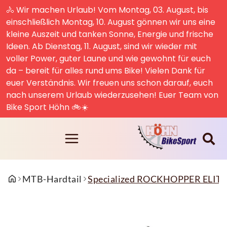
🚴 Wir machen Urlaub! Vom Montag, 03. August, bis
einschließlich Montag, 10. August gönnen wir uns eine
kleine Auszeit und tanken Sonne, Energie und frische
Ideen. Ab Dienstag, 11. August, sind wir wieder mit
voller Power, guter Laune und wie gewohnt für euch
da – bereit für alles rund ums Bike! Vielen Dank für
euer Verständnis. Wir freuen uns schon darauf, euch
nach unserem Urlaub wiederzusehen! Euer Team von
Bike Sport Höhn 🚲☀️
MTB-Hardtail
Specialized ROCKHOPPER ELIT