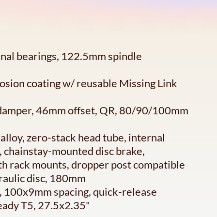
rnal bearings, 122.5mm spindle
sion coating w/ reusable Missing Link
y damper, 46mm offset, QR, 80/90/100mm
loy, zero-stack head tube, internal
 chainstay-mounted disc brake,
lth rack mounts, dropper post compatible
aulic disc, 180mm
c, 100x9mm spacing, quick-release
Ready T5, 27.5x2.35"