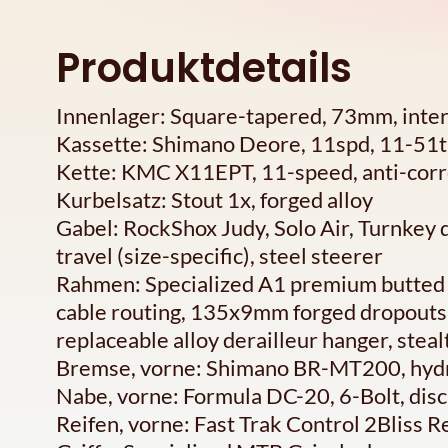
Produktdetails
Innenlager: Square-tapered, 73mm, inte
Kassette: Shimano Deore, 11spd, 11-51t
Kette: KMC X11EPT, 11-speed, anti-corro
Kurbelsatz: Stout 1x, forged alloy
Gabel: RockShox Judy, Solo Air, Turnke
travel (size-specific), steel steerer
Rahmen: Specialized A1 premium butted al
cable routing, 135x9mm forged dropouts,
replaceable alloy derailleur hanger, stea
Bremse, vorne: Shimano BR-MT200, hydr
Nabe, vorne: Formula DC-20, 6-Bolt, dis
Reifen, vorne: Fast Trak Control 2Bliss 