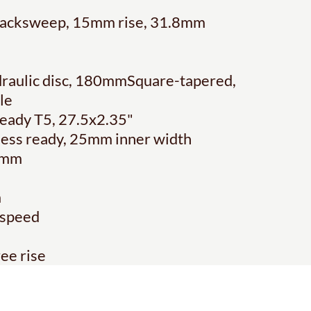
e backsweep, 15mm rise, 31.8mm
raulic disc, 180mmSquare-tapered,
le
 Ready T5, 27.5x2.35"
eless ready, 25mm inner width
43mm
m
-speed
ee rise