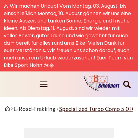
🚴 Wir machen Urlaub! Vom Montag, 03. August, bis
einschließlich Montag, 10. August gönnen wir uns eine
kleine Auszeit und tanken Sonne, Energie und frische
Ideen. Ab Dienstag, 11. August, sind wir wieder mit
voller Power, guter Laune und wie gewohnt für euch
da – bereit für alles rund ums Bike! Vielen Dank für
euer Verständnis. Wir freuen uns schon darauf, euch
nach unserem Urlaub wiederzusehen! Euer Team von
Bike Sport Höhn 🚲☀️
E-Road-Trekking
Specialized Turbo Como 5.0 IGH