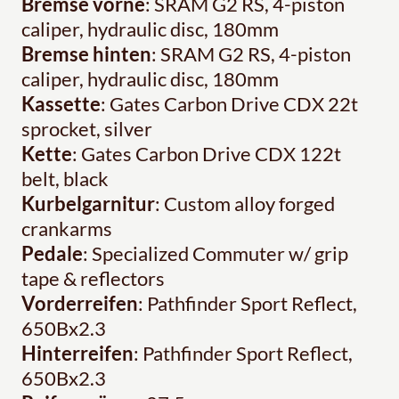
Bremse vorne
: SRAM G2 RS, 4-piston
caliper, hydraulic disc, 180mm
Bremse hinten
: SRAM G2 RS, 4-piston
caliper, hydraulic disc, 180mm
Kassette
: Gates Carbon Drive CDX 22t
sprocket, silver
Kette
: Gates Carbon Drive CDX 122t
belt, black
Kurbelgarnitur
: Custom alloy forged
crankarms
Pedale
: Specialized Commuter w/ grip
tape & reflectors
Vorderreifen
: Pathfinder Sport Reflect,
650Bx2.3
Hinterreifen
: Pathfinder Sport Reflect,
650Bx2.3