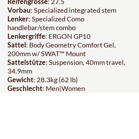
Reifengrösse
: 27.5
Vorbau
: Specialized integrated stem
Lenker
: Specialized Como
handlebar/stem combo
Lenkergriffe
: ERGON GP10
Sattel
: Body Geometry Comfort Gel,
200mm w/ SWAT™ Mount
Sattelstütze
: Suspension, 40mm travel,
34.9mm
Gewicht
: 28.3kg (62 lb)
Geschlecht
: Men|Women