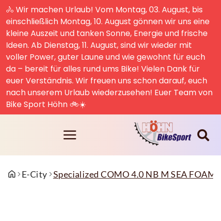
🚴 Wir machen Urlaub! Vom Montag, 03. August, bis
einschließlich Montag, 10. August gönnen wir uns eine
kleine Auszeit und tanken Sonne, Energie und frische
Ideen. Ab Dienstag, 11. August, sind wir wieder mit
voller Power, guter Laune und wie gewohnt für euch
da – bereit für alles rund ums Bike! Vielen Dank für
euer Verständnis. Wir freuen uns schon darauf, euch
nach unserem Urlaub wiederzusehen! Euer Team von
Bike Sport Höhn 🚲☀️
E-City
Specialized COMO 4.0 NB M SEA FOAM