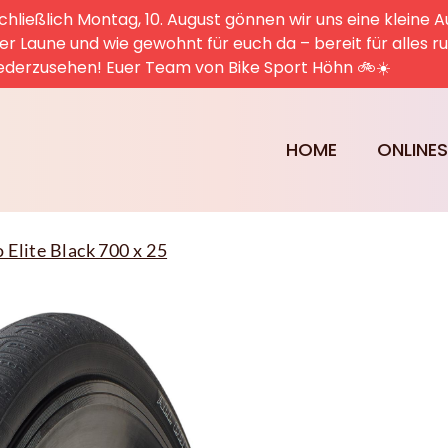
hließlich Montag, 10. August gönnen wir uns eine kleine A
uter Laune und wie gewohnt für euch da – bereit für alles 
ederzusehen! Euer Team von Bike Sport Höhn 🚲☀️
HOME
ONLINE
 Elite Black 700 x 25