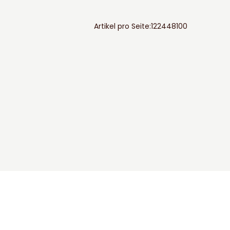
Artikel pro Seite:
12
24
48
100