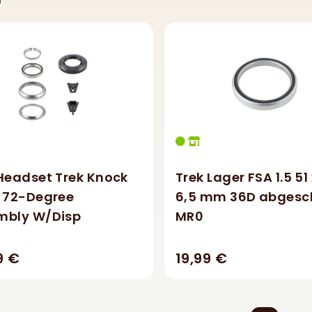
Headset Trek Knock
Trek Lager FSA 1.5 51
k 72-Degree
6,5 mm 36D abgesc
mbly W/Disp
MR0
9 €
19,99 €