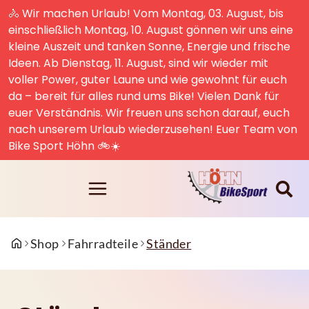
🚴 Wir machen Urlaub! Vom Montag, 03. August, bis
einschließlich Montag, 10. August gönnen wir uns eine
kleine Auszeit und tanken Sonne, Energie und frische
Ideen. Ab Dienstag, 11. August, sind wir wieder mit
voller Power, guter Laune und wie gewohnt für euch
da – bereit für alles rund ums Bike! Vielen Dank für
euer Verständnis. Wir freuen uns schon darauf, euch
nach unserem Urlaub wiederzusehen! Euer Team von
Bike Sport Höhn 🚲☀️
Shop
Fahrradteile
Ständer