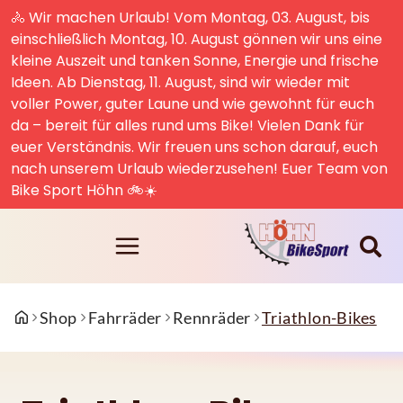
🚴 Wir machen Urlaub! Vom Montag, 03. August, bis
einschließlich Montag, 10. August gönnen wir uns eine
kleine Auszeit und tanken Sonne, Energie und frische
Ideen. Ab Dienstag, 11. August, sind wir wieder mit
voller Power, guter Laune und wie gewohnt für euch
da – bereit für alles rund ums Bike! Vielen Dank für
euer Verständnis. Wir freuen uns schon darauf, euch
nach unserem Urlaub wiederzusehen! Euer Team von
Bike Sport Höhn 🚲☀️
Shop
Fahrräder
Rennräder
Triathlon-Bikes