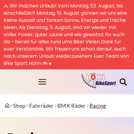
🚴 Wir machen Urlaub! Vom Montag, 03. August, bis
einschließlich Montag, 10. August gönnen wir uns eine
kleine Auszeit und tanken Sonne, Energie und frische
Ideen. Ab Dienstag, 11. August, sind wir wieder mit
voller Power, guter Laune und wie gewohnt für euch
da – bereit für alles rund ums Bike! Vielen Dank für
euer Verständnis. Wir freuen uns schon darauf, euch
nach unserem Urlaub wiederzusehen! Euer Team von
Bike Sport Höhn 🚲☀️
Shop
Fahrräder
BMX Räder
Racing