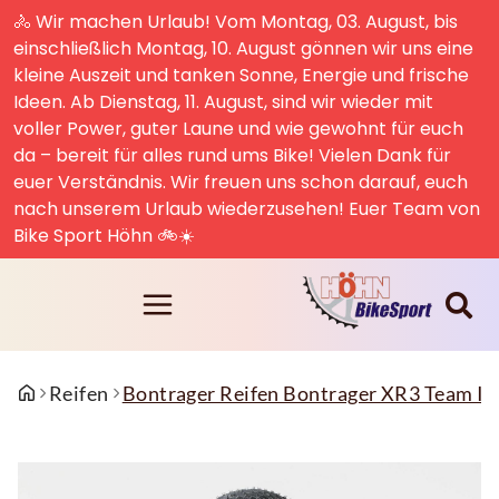
🚴 Wir machen Urlaub! Vom Montag, 03. August, bis
einschließlich Montag, 10. August gönnen wir uns eine
kleine Auszeit und tanken Sonne, Energie und frische
Ideen. Ab Dienstag, 11. August, sind wir wieder mit
voller Power, guter Laune und wie gewohnt für euch
da – bereit für alles rund ums Bike! Vielen Dank für
euer Verständnis. Wir freuen uns schon darauf, euch
nach unserem Urlaub wiederzusehen! Euer Team von
Bike Sport Höhn 🚲☀️
Reifen
Bontrager Reifen Bontrager XR3 Team Iss